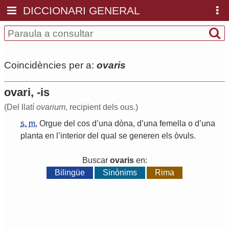
DICCIONARI GENERAL
Coincidències per a:
ovaris
ovari, -is
(Del llatí
ovarium
, recipient dels ous.)
s.
m.
Orgue
del
cos
d
’
una
dòna
,
d
’
una
femella
o
d
’
una
planta
en
l
’
interior
del
qual
se
generen
els
òvuls
.
Buscar
ovaris
en:
Bilingüe
Sinònims
Rima