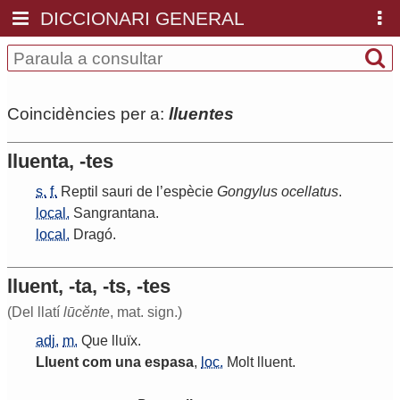
DICCIONARI GENERAL
Coincidències per a:
lluentes
lluenta, -tes
s.
f.
Reptil
sauri
de
l
’
espècie
Gongylus
ocellatus
.
local.
Sangrantana
.
local.
Dragó
.
lluent, -ta, -ts, -tes
(Del llatí
lūcĕnte
, mat. sign.)
adj.
m.
Que
lluïx
.
Lluent
com
una
espasa
,
loc.
Molt
lluent
.