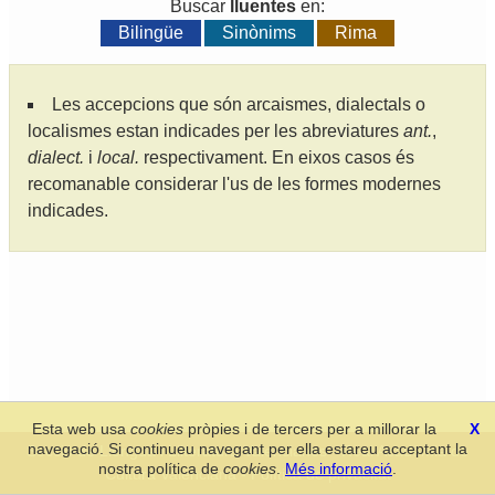
Buscar
lluentes
en:
Bilingüe
Sinònims
Rima
Les accepcions que són arcaismes, dialectals o
localismes estan indicades per les abreviatures
ant.
,
dialect.
i
local.
respectivament. En eixos casos és
recomanable considerar l'us de les formes modernes
indicades.
Esta web usa
cookies
pròpies i de tercers per a millorar la
X
navegació. Si continueu navegant per ella estareu acceptant la
Secció de Llengua i Lliteratura Valencianes
-
Real Acadèmia de
nostra política de
cookies
.
Més informació
.
Cultura Valenciana
-
Política de privacitat