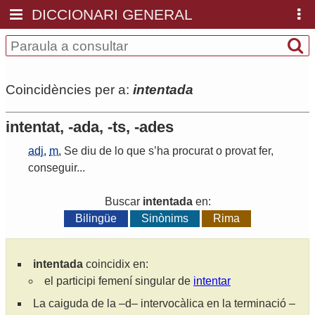
DICCIONARI GENERAL
Coincidències per a:
intentada
intentat, -ada, -ts, -ades
adj.
m.
Se
diu
de
lo
que
s
’
ha
procurat
o
provat
fer
,
conseguir
...
Buscar
intentada
en:
Bilingüe
Sinònims
Rima
intentada
coincidix en:
el participi femení singular de
intentar
La caiguda de la –d– intervocàlica en la terminació –