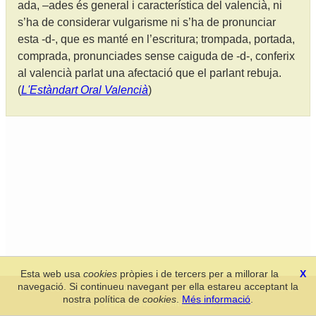
ada, –ades és general i característica del valencià, ni
s’ha de considerar vulgarisme ni s’ha de pronunciar
esta -d-, que es manté en l’escritura; trompada, portada,
comprada, pronunciades sense caiguda de -d-, conferix
al valencià parlat una afectació que el parlant rebuja.
(
L'Estàndart Oral Valencià
)
Esta web usa
cookies
pròpies i de tercers per a millorar la
X
navegació. Si continueu navegant per ella estareu acceptant la
Secció de Llengua i Lliteratura Valencianes
-
Real Acadèmia de
nostra política de
cookies
.
Més informació
.
Cultura Valenciana
-
Política de privacitat