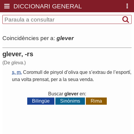
DICCIONARI GENERAL
Coincidències per a:
glever
glever, -rs
(De
gleva
.)
s.
m.
Coromull
de
pinyol
d
’
oliva
que
s
’
extrau
de
l
’
esportí
,
una
volta
prensat
,
per
a
la
seua
venda
.
Buscar
glever
en:
Bilingüe
Sinònims
Rima