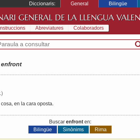
Diccionaris:
General
Bilingüe
NARI GENERAL DE LA LLENGUA VALE
Instruccions
Abreviatures
Colaboradors
:
enfront
.)
cosa
,
en
la
cara
oposta
.
Buscar
enfront
en:
Bilingüe
Sinònims
Rima