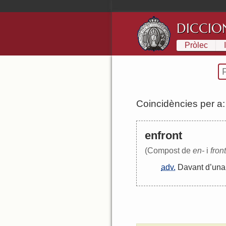
DICCIO
Pròlec
Coincidències per a
enfront
(Compost de
en-
i
front
adv.
Davant
d
’
una