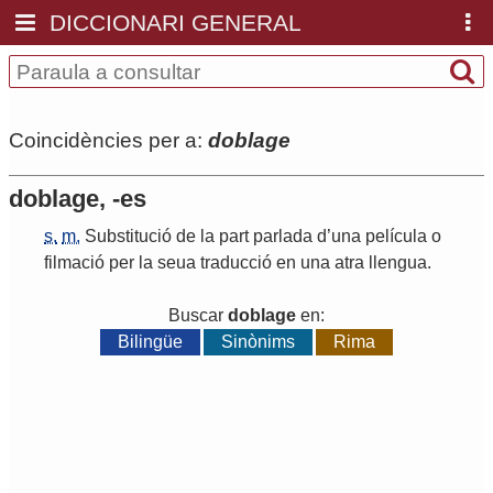
DICCIONARI GENERAL
Coincidències per a:
doblage
doblage, -es
s.
m.
Substitució
de
la
part
parlada
d
’
una
película
o
filmació
per
la
seua
traducció
en
una
atra
llengua
.
Buscar
doblage
en:
Bilingüe
Sinònims
Rima