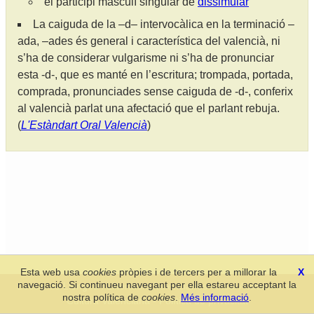
el participi masculí singular de
dissimular
La caiguda de la –d– intervocàlica en la terminació –
ada, –ades és general i característica del valencià, ni
s’ha de considerar vulgarisme ni s’ha de pronunciar
esta -d-, que es manté en l’escritura; trompada, portada,
comprada, pronunciades sense caiguda de -d-, conferix
al valencià parlat una afectació que el parlant rebuja.
(
L'Estàndart Oral Valencià
)
Esta web usa
cookies
pròpies i de tercers per a millorar la
X
navegació. Si continueu navegant per ella estareu acceptant la
Secció de Llengua i Lliteratura Valencianes
-
Real Acadèmia de
nostra política de
cookies
.
Més informació
.
Cultura Valenciana
-
Política de privacitat