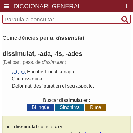
DICCIONARI GENERAL
Coincidències per a:
dissimulat
dissimulat, -ada, -ts, -ades
(Del part. pass. de
dissimular
.)
adj.
m.
Encobert
,
ocult
amagat
.
Que
dissimula
.
Deformat
,
desfigurat
en
el
seu
aspecte
.
Buscar
dissimulat
en:
Bilingüe
Sinònims
Rima
dissimulat
coincidix en: