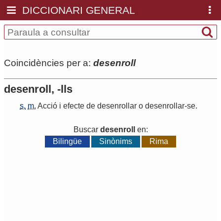
DICCIONARI GENERAL
Coincidències per a:
desenroll
desenroll, -lls
s.
m.
Acció
i
efecte
de
desenrollar
o
desenrollar
-
se
.
Buscar
desenroll
en:
Bilingüe
Sinònims
Rima