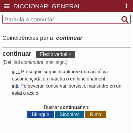
DICCIONARI GENERAL
Coincidències per a:
continuar
continuar
Flexió verbal »
(Del llatí
continuāre
, mat. sign.)
v.
tr.
Proseguir
,
seguir
,
mantindre
una
acció
ya
escomençada
en
marcha
o
en
funcionament
.
intr.
Perseverar
,
conservar
,
persistir
,
mantindre
en
un
estat
o
acció
.
Buscar
continuar
en:
Bilingüe
Sinònims
Rima