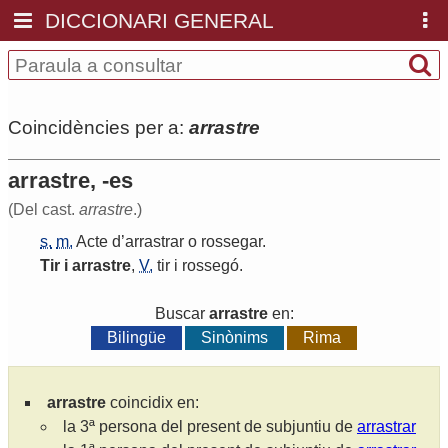
DICCIONARI GENERAL
Coincidències per a:
arrastre
arrastre, -es
(Del cast.
arrastre
.)
s.
m.
Acte
d
’
arrastrar
o
rossegar
.
Tir
i
arrastre
,
V.
tir
i
rossegó
.
Buscar
arrastre
en:
Bilingüe
Sinònims
Rima
arrastre
coincidix en:
la 3ª persona del present de subjuntiu de
arrastrar