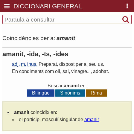
DICCIONARI GENERAL
Coincidències per a:
amanit
amanit, -ida, -ts, -ides
adj.
m.
inus.
Preparat
,
dispost
per
al
seu
us
.
En
condiments
com
oli
,
sal
,
vinagre
...,
adobat
.
Buscar
amanit
en:
Bilingüe
Sinònims
Rima
amanit
coincidix en:
el participi masculí singular de
amanir