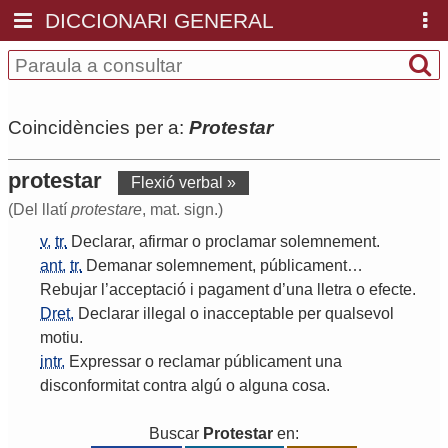
DICCIONARI GENERAL
Coincidències per a:
Protestar
protestar
Flexió verbal »
(Del llatí
protestare
, mat. sign.)
v.
tr.
Declarar
,
afirmar
o
proclamar
solemnement
.
ant.
tr.
Demanar
solemnement
,
públicament
…
Rebujar
l
’
acceptació
i
pagament
d
’
una
lletra
o
efecte
.
Dret.
Declarar
illegal
o
inacceptable
per
qualsevol
motiu
.
intr.
Expressar
o
reclamar
públicament
una
disconformitat
contra
algú
o
alguna
cosa
.
Buscar
Protestar
en: