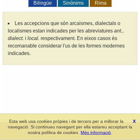
Bilingüe
Sinònims
Rima
Les accepcions que són arcaismes, dialectals o
localismes estan indicades per les abreviatures
ant.
,
dialect.
i
local.
respectivament. En eixos casos és
recomanable considerar l'us de les formes modernes
indicades.
Esta web usa
cookies
pròpies i de tercers per a millorar la
X
navegació. Si continueu navegant per ella estareu acceptant la
Secció de Llengua i Lliteratura Valencianes
-
Real Acadèmia de
nostra política de
cookies
.
Més informació
.
Cultura Valenciana
-
Política de privacitat