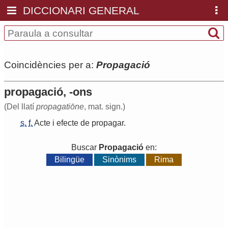
DICCIONARI GENERAL
Coincidències per a:
Propagació
propagació, -ons
(Del llatí
propagatiōne
, mat. sign.)
s.
f.
Acte
i
efecte
de
propagar
.
Buscar
Propagació
en:
Bilingüe
Sinònims
Rima