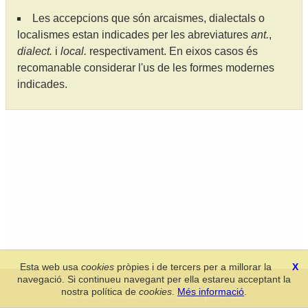
Les accepcions que són arcaismes, dialectals o
localismes estan indicades per les abreviatures
ant.
,
dialect.
i
local.
respectivament. En eixos casos és
recomanable considerar l'us de les formes modernes
indicades.
Esta web usa
cookies
pròpies i de tercers per a millorar la
X
navegació. Si continueu navegant per ella estareu acceptant la
Secció de Llengua i Lliteratura Valencianes
-
Real Acadèmia de
nostra política de
cookies
.
Més informació
.
Cultura Valenciana
-
Política de privacitat