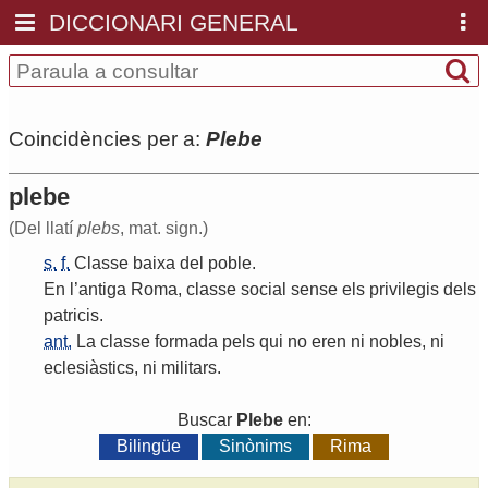
DICCIONARI GENERAL
Coincidències per a:
Plebe
plebe
(Del llatí
plebs
, mat. sign.)
s.
f.
Classe
baixa
del
poble
.
En
l
’
antiga
Roma
,
classe
social
sense
els
privilegis
dels
patricis
.
ant.
La
classe
formada
pels
qui
no
eren
ni
nobles
,
ni
eclesiàstics
,
ni
militars
.
Buscar
Plebe
en:
Bilingüe
Sinònims
Rima