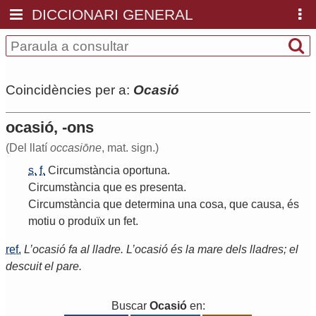
DICCIONARI GENERAL
Coincidències per a:
Ocasió
ocasió, -ons
(Del llatí
occasiōne
, mat. sign.)
s.
f.
Circumstància
oportuna
.
Circumstància
que
es
presenta
.
Circumstància
que
determina
una
cosa
,
que
causa
,
és
motiu
o
produïx
un
fet
.
ref.
L’ocasió fa al lladre. L’ocasió és la mare dels lladres; el
descuit el pare.
Buscar
Ocasió
en: