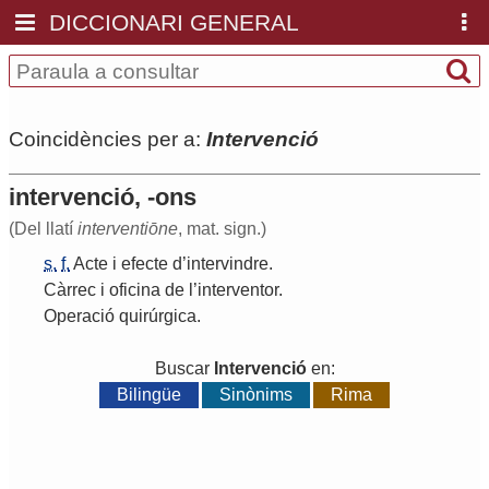
DICCIONARI GENERAL
Coincidències per a:
Intervenció
intervenció, -ons
(Del llatí
interventiōne
, mat. sign.)
s.
f.
Acte
i
efecte
d
’
intervindre
.
Càrrec
i
oficina
de
l
’
interventor
.
Operació
quirúrgica
.
Buscar
Intervenció
en:
Bilingüe
Sinònims
Rima