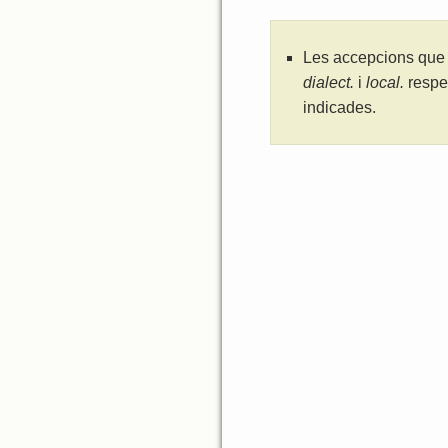
Les accepcions que 
dialect.
i
local.
respe
indicades.