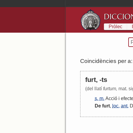
DICCIO
Pròlec
Coincidències per a
furt, -ts
(del llatí
furtum,
mat. si
s.
m.
Acció
i
efect
De
furt
,
loc.
ant.
D