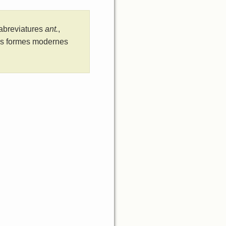
 abreviatures
ant.
,
les formes modernes