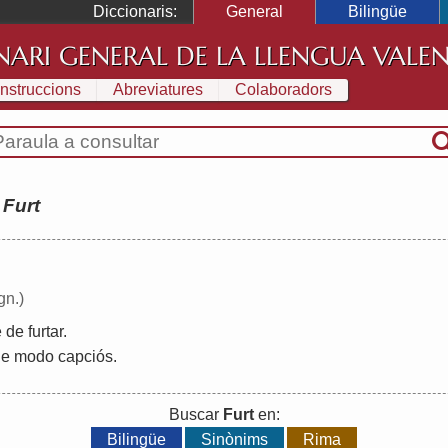
Diccionaris:
General
Bilingüe
NARI GENERAL DE LA LLENGUA VALE
Instruccions
Abreviatures
Colaboradors
:
Furt
gn.)
e
de
furtar
.
e
modo
capciós
.
Buscar
Furt
en:
Bilingüe
Sinònims
Rima