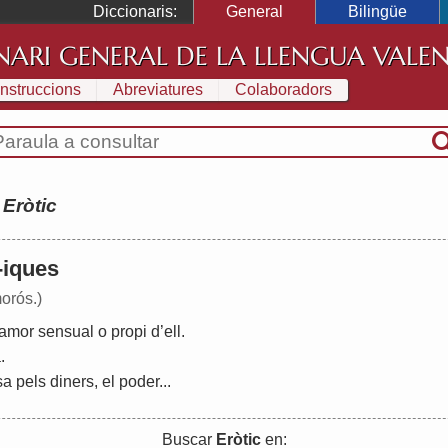
Diccionaris:
General
Bilingüe
NARI GENERAL DE LA LLENGUA VALE
Instruccions
Abreviatures
Colaboradors
:
Eròtic
 -iques
orós.)
amor
sensual
o
propi
d
’
ell
.
a
.
sa
pels
diners
,
el
poder
...
Buscar
Eròtic
en: