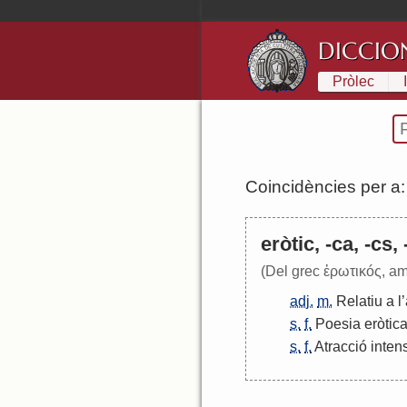
DICCIO
Pròlec
Coincidències per a
eròtic, -ca, -cs,
(Del grec ἐρωτικóς, am
adj.
m.
Relatiu
a
l
’
s.
f.
Poesia
eròtic
s.
f.
Atra
cció
inten