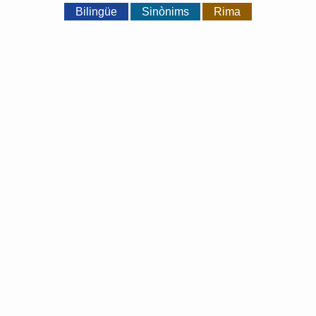
Bilingüe
Sinònims
Rima