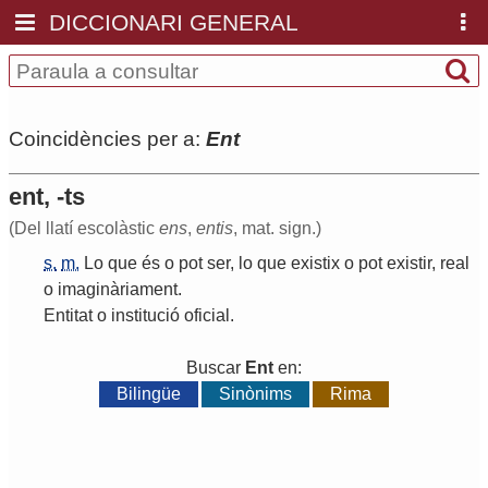
DICCIONARI GENERAL
Coincidències per a:
Ent
ent, -ts
(Del llatí escolàstic
ens
,
entis
, mat. sign.)
s.
m.
Lo
que
és
o
pot
ser
,
lo
que
existix
o
pot
existir
,
real
o
imaginàriament
.
Entitat
o
institució
oficial
.
Buscar
Ent
en:
Bilingüe
Sinònims
Rima