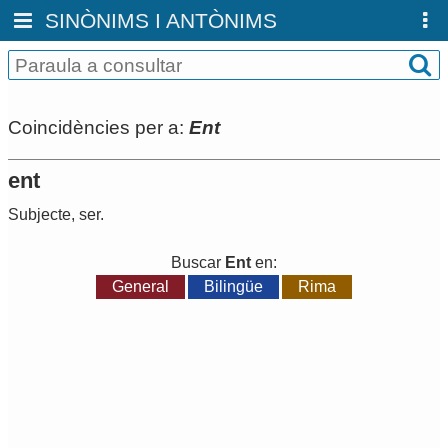
SINÒNIMS I ANTÒNIMS
Coincidències per a:
Ent
ent
Subjecte
,
ser
.
Buscar
Ent
en:
General
Bilingüe
Rima