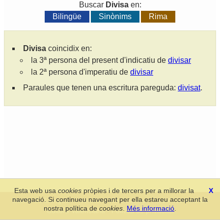
Buscar
Divisa
en:
Bilingüe
Sinònims
Rima
Divisa
coincidix en:
la 3ª persona del present d'indicatiu de
divisar
la 2ª persona d'imperatiu de
divisar
Paraules que tenen una escritura pareguda:
divisat
.
Esta web usa
cookies
pròpies i de tercers per a millorar la
X
navegació. Si continueu navegant per ella estareu acceptant la
Secció de Llengua i Lliteratura Valencianes
-
Real Acadèmia de
nostra política de
cookies
.
Més informació
.
Cultura Valenciana
-
Política de privacitat