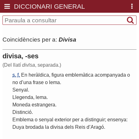
DICCIONARI GENERAL
Coincidències per a:
Divisa
divisa, -ses
(Del llatí
divīsa
, separada.)
s.
f.
En
heràldica
,
figura
emblemàtica
acompanyada
o
no
d
’
una
frase
o
lema
.
Senyal
.
Llegenda
,
lema
.
Moneda
estrangera
.
Distinció
.
Emblema
o
senyal
exterior
per
a
distinguir
;
ensenya
:
Duya
brodada
la
divisa
dels
Reis
d
’
Aragó
.