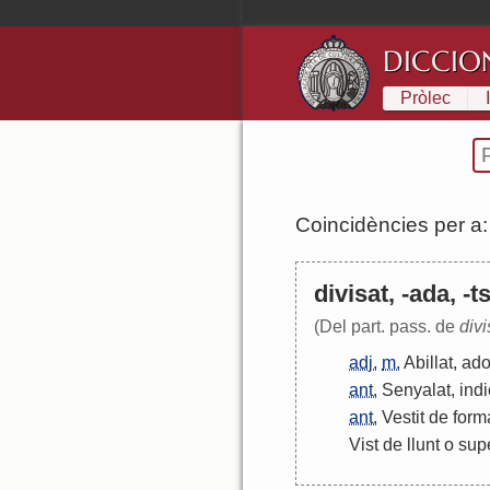
DICCIO
Pròlec
Coincidències per a
divisat, -ada, -t
(Del part. pass. de
divi
adj.
m.
Abillat
,
ado
ant.
Senyalat
,
indi
ant.
Vestit
de
form
Vist
de
llunt
o
sup