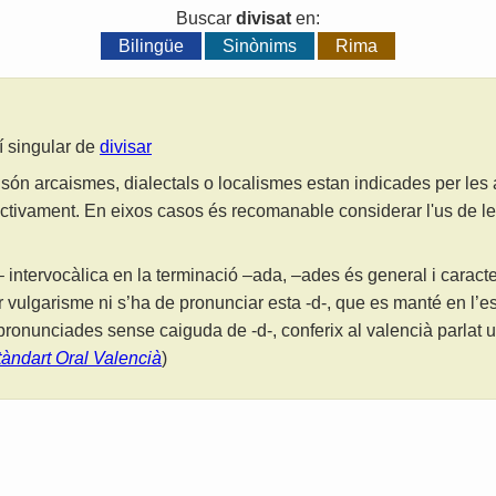
Buscar
divisat
en:
Bilingüe
Sinònims
Rima
lí singular de
divisar
són arcaismes, dialectals o localismes estan indicades per les
ctivament. En eixos casos és recomanable considerar l'us de 
 intervocàlica en la terminació –ada, –ades és general i caracter
r vulgarisme ni s’ha de pronunciar esta -d-, que es manté en l’es
ronunciades sense caiguda de -d-, conferix al valencià parlat u
tàndart Oral Valencià
)