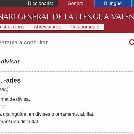
Diccionaris:
General
Bilingüe
NARI GENERAL DE LA LLENGUA VALE
Instruccions
Abreviatures
Colaboradors
:
divisat
s, -ades
sar
.)
rnat
de
divisa
.
cat
.
a
distinguida
,
en
divises
o
ornaments
,
abillat
.
erant
una
dificultat
.