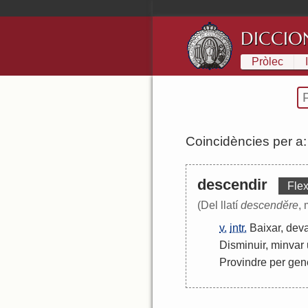
DICCIO
Pròlec
Coincidències per a
descendir
Flex
(Del llatí
descendĕre
, 
v.
intr.
Baixar
,
deva
Disminuir
,
minvar
Provindre
per
gen