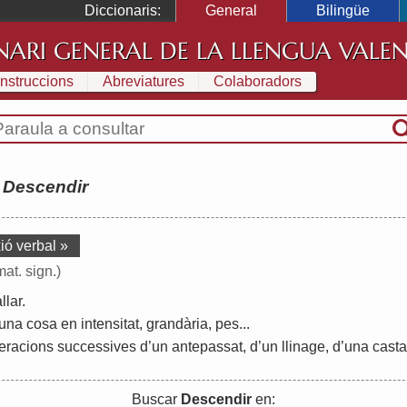
Diccionaris:
General
Bilingüe
NARI GENERAL DE LA LLENGUA VALE
Instruccions
Abreviatures
Colaboradors
:
Descendir
ió verbal »
mat. sign.)
llar
.
una
cosa
en
intensitat
,
grandària
,
pes
...
eracions
successives
d
’
un
antepassat
,
d
’
un
llinage
,
d
’
una
casta
Buscar
Descendir
en: