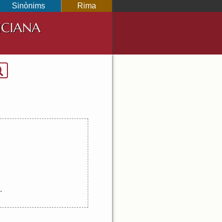
Sinònims
Rima
NCIANA
.