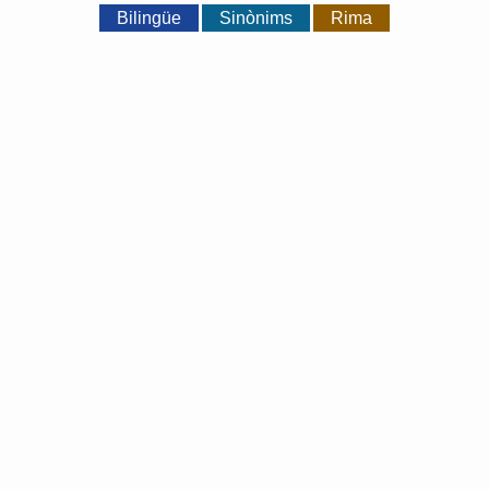
Bilingüe
Sinònims
Rima