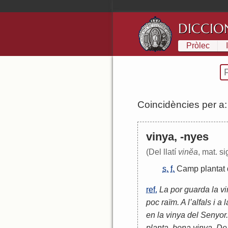
DICCIO
Pròlec
Coincidències per a
vinya, -nyes
(Del llatí
vinĕa
, mat. si
s.
f.
Camp
plantat
ref.
La por guarda la vi
poc raïm. A l’alfals i a 
en la vinya del Senyor.
planta, bona vinya. De 