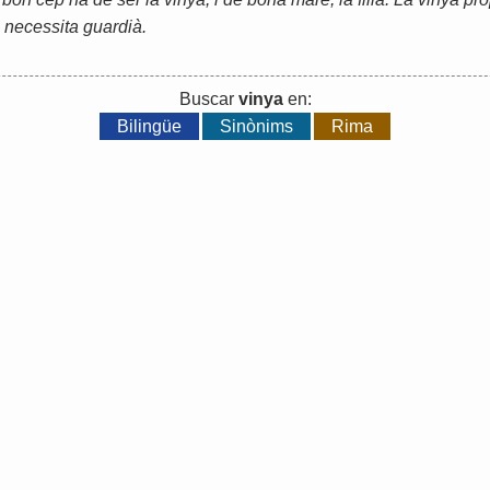
 necessita guardià.
Buscar
vinya
en:
Bilingüe
Sinònims
Rima