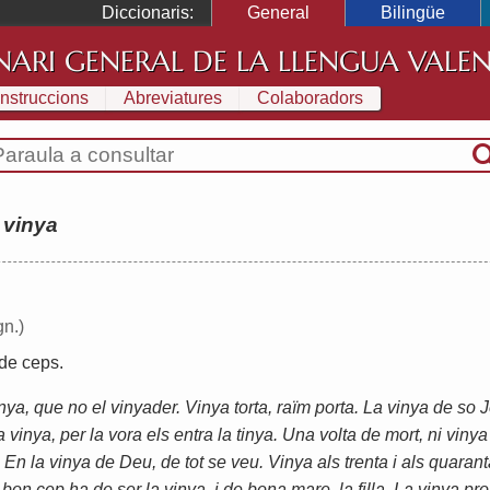
Diccionaris:
General
Bilingüe
NARI GENERAL DE LA LLENGUA VALE
Instruccions
Abreviatures
Colaboradors
:
vinya
gn.)
de
ceps
.
nya, que no el vinyader. Vinya torta, raïm porta. La vinya de so J
la vinya, per la vora els entra la tinya. Una volta de mort, ni vinya
 En la vinya de Deu, de tot se veu. Vinya als trenta i als quaran
bon cep ha de ser la vinya, i de bona mare, la filla. La vinya pro