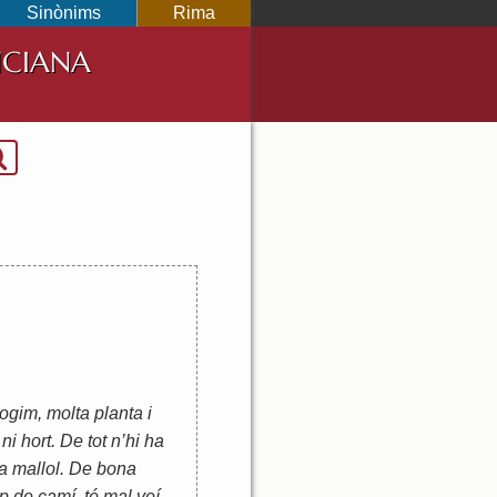
Sinònims
Rima
NCIANA
ogim, molta planta i
 ni hort. De tot n’hi ha
ta mallol. De bona
p de camí, té mal veí.