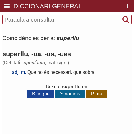
DICCIONARI GENERAL
Coincidències per a:
superflu
superflu, -ua, -us, -ues
(Del llatí
superflŭum
, mat. sign.)
adj.
m.
Que
no
és
necessari
,
que
sobra
.
Buscar
superflu
en:
Bilingüe
Sinònims
Rima