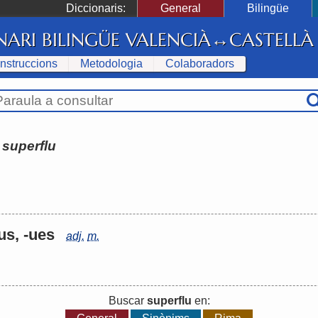
Diccionaris:
General
Bilingüe
NARI BILINGÜE VALENCIÀ↔CASTELLÀ
Instruccions
Metodologia
Colaboradors
:
superflu
-us, -ues
adj.
m.
Buscar
superflu
en: