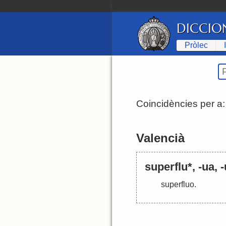
DICCIO
Pròlec
Coincidències per a
Valencià
superflu*, -ua, 
superfluo
.