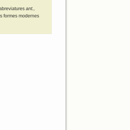
 abreviatures
ant.
,
les formes modernes