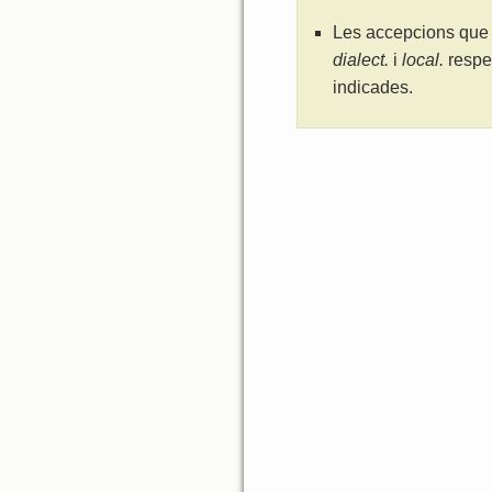
Les accepcions que 
dialect.
i
local.
respe
indicades.