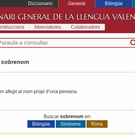
Diccionaris:
General
Bilingüe
NARI GENERAL DE LA LLENGUA VALE
Instruccions
Abreviatures
Colaboradors
:
sobrenom
om
afegit
al
nom
propi
d
’
una
persona
.
Buscar
sobrenom
en:
Bilingüe
Sinònims
Rima