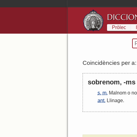
DICCIO
Pròlec
Coincidències per a
sobrenom, -ms
s.
m.
Malnom
o
n
ant.
Llinage
.