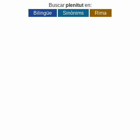
Buscar
plenitut
en:
Bilingüe
Sinònims
Rima