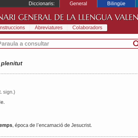
Diccionaris:
General
Bilingüe
NARI GENERAL DE LA LLENGUA VALE
Instruccions
Abreviatures
Colaboradors
:
plenitut
. sign.)
le
.
temps
,
época
de
l
’
encarnació
de
Jesucrist
.