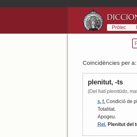
DICCIO
Pròlec
Coincidències per a
plenitut, -ts
(Del llatí
plenitūdo
, mat
s.
f.
Condició
de
p
Totalitat
.
Apogeu
.
Rel.
Plenitut
del