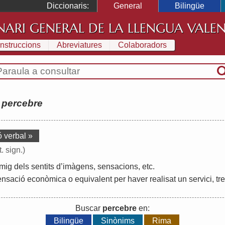
Diccionaris:
General
Bilingüe
NARI GENERAL DE LA LLENGUA VALE
Instruccions
Abreviatures
Colaboradors
:
percebre
ó verbal »
t. sign.)
mig
dels
sentits
d
’
imàgens
,
sensacions
,
etc
.
nsació
econòmica
o
equivalent
per
haver
realisat
un
servici
,
tr
Buscar
percebre
en:
Bilingüe
Sinònims
Rima