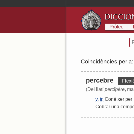
DICCIO
Pròlec
Coincidències per a
percebre
Flexi
(Del llatí
percĭpĕre
, ma
v.
tr.
Conéixer
per
Cobrar
una
compe