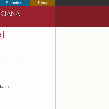
Sinònims
Rima
NCIANA
eball
,
etc
.