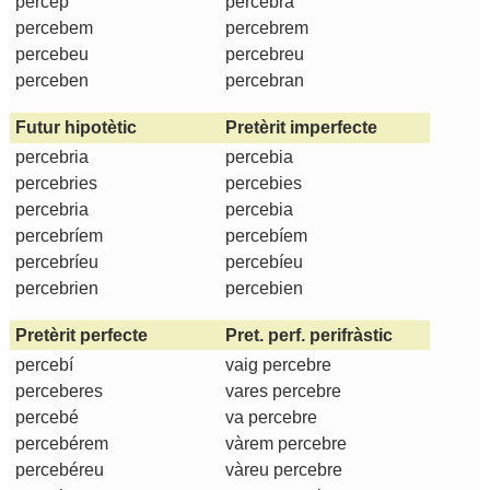
percep
percebrà
percebem
percebrem
percebeu
percebreu
perceben
percebran
Futur hipotètic
Pretèrit imperfecte
percebria
percebia
percebries
percebies
percebria
percebia
percebríem
percebíem
percebríeu
percebíeu
percebrien
percebien
Pretèrit perfecte
Pret. perf. perifràstic
percebí
vaig percebre
perceberes
vares percebre
percebé
va percebre
percebérem
vàrem percebre
percebéreu
vàreu percebre