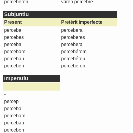
perceberen
varen percebre
Subjuntiu
Present
Pretèrit imperfecte
perceba
percebera
percebes
perceberes
perceba
percebera
percebam
percebérem
percebau
percebéreu
perceben
perceberen
Imperatiu
-
percep
perceba
percebam
percebau
perceben