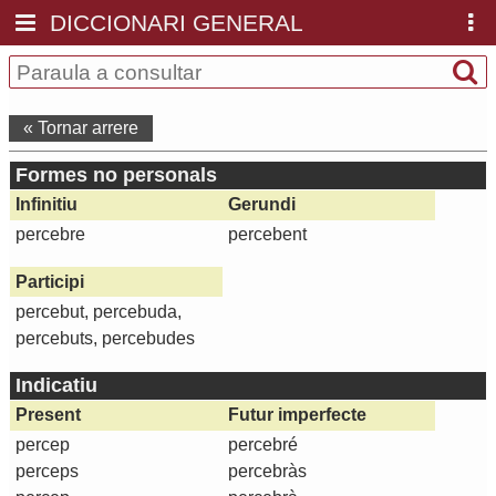
DICCIONARI GENERAL
« Tornar arrere
Formes no personals
Infinitiu
Gerundi
percebre
percebent
Participi
percebut, percebuda,
percebuts, percebudes
Indicatiu
Present
Futur imperfecte
percep
percebré
perceps
percebràs