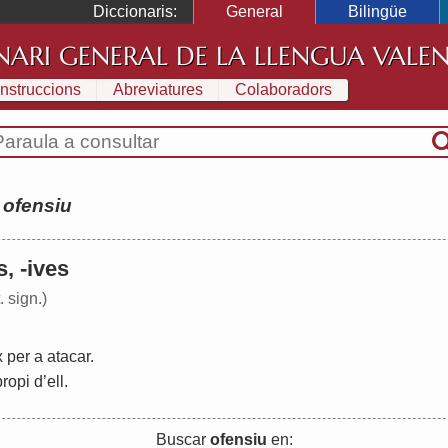
Diccionaris:
General
Bilingüe
NARI GENERAL DE LA LLENGUA VALE
Instruccions
Abreviatures
Colaboradors
:
ofensiu
s, -ives
. sign.)
x
per
a
atacar
.
propi
d
’
ell
.
Buscar
ofensiu
en: