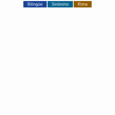
Bilingüe
Sinònims
Rima