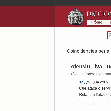
DICCIO
Pròlec
Coincidències per a
ofensiu, -iva, -u
(Del llatí
offensīvu
, mat
adj.
m.
Que
ofén
.
Que
ataca
o
servi
Relatiu
a
l
’
atac
o