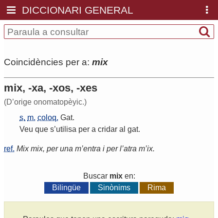
DICCIONARI GENERAL
Coincidències per a:
mix
mix, -xa, -xos, -xes
(D’orige onomatopèyic.)
s.
m.
coloq.
Gat
.
Veu
que
s
’
utilisa
per
a
cridar
al
gat
.
ref.
Mix mix, per una m’entra i per l’atra m’ix.
Buscar
mix
en:
Bilingüe
Sinònims
Rima