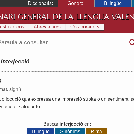
Diccionaris:
General
Bilingüe
NARI GENERAL DE LA LLENGUA VALE
Instruccions
Abreviatures
Colaboradors
:
interjecció
s
 mat. sign.)
a
o
locució
que
expressa
una
impressió
súbita
o
un
sentiment
;
t
erlocutor
,
saludar
-
lo
...
Buscar
interjecció
en:
Bilingüe
Sinònims
Rima