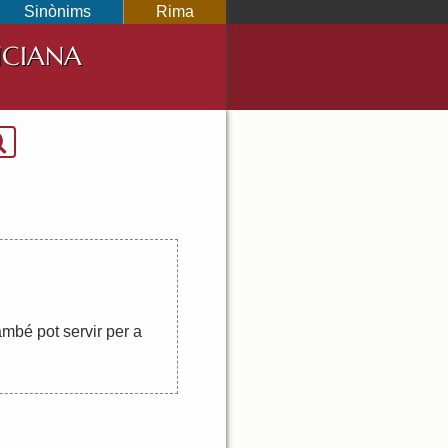
Sinònims
Rima
NCIANA
ambé
pot
servir
per
a