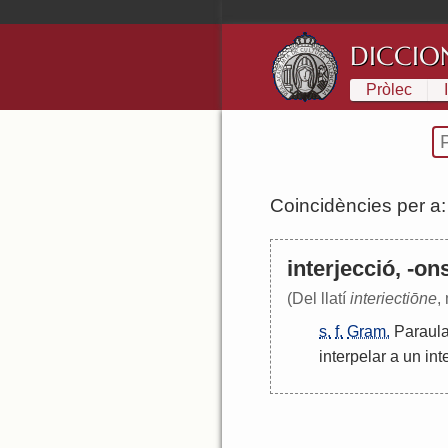
DICCIO
Pròlec
Coincidències per a
interjecció, -on
(Del llatí
interiectiōne
,
s.
f.
Gram.
Paraul
interpelar
a
un
int