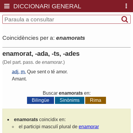
DICCIONARI GENERAL
Coincidències per a:
enamorats
enamorat, -ada, -ts, -ades
(Del part. pass. de
enamorar
.)
adj.
m.
Que
sent
o
té
amor
.
Amant
.
Buscar
enamorats
en:
Bilingüe
Sinònims
Rima
enamorats
coincidix en:
el participi masculí plural de
enamorar