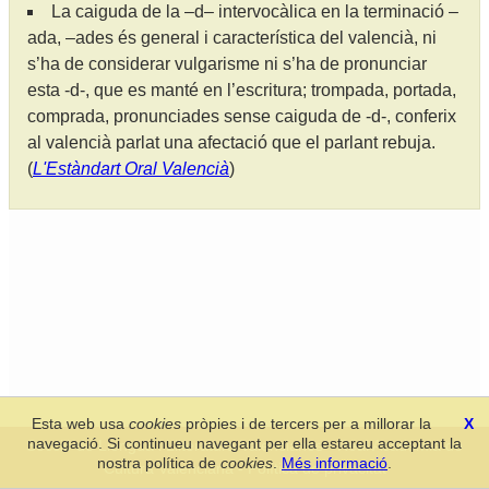
La caiguda de la –d– intervocàlica en la terminació –
ada, –ades és general i característica del valencià, ni
s’ha de considerar vulgarisme ni s’ha de pronunciar
esta -d-, que es manté en l’escritura; trompada, portada,
comprada, pronunciades sense caiguda de -d-, conferix
al valencià parlat una afectació que el parlant rebuja.
(
L'Estàndart Oral Valencià
)
Esta web usa
cookies
pròpies i de tercers per a millorar la
X
navegació. Si continueu navegant per ella estareu acceptant la
Secció de Llengua i Lliteratura Valencianes
-
Real Acadèmia de
nostra política de
cookies
.
Més informació
.
Cultura Valenciana
-
Política de privacitat