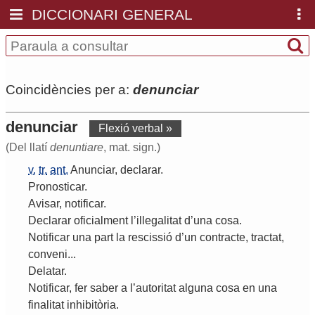
DICCIONARI GENERAL
Coincidències per a:
denunciar
denunciar
Flexió verbal »
(Del llatí
denuntiare
, mat. sign.)
v.
tr.
ant.
Anunciar
,
declarar
.
Pronosticar
.
Avisar
,
notificar
.
Declarar
oficialment
l
’
illegalitat
d
’
una
cosa
.
Notificar
una
part
la
rescissió
d
’
un
contracte
,
tractat
,
conveni
...
Delatar
.
Notificar
,
fer
saber
a
l
’
autoritat
alguna
cosa
en
una
finalitat
inhibitòria
.