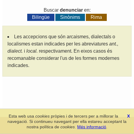
Buscar
denunciar
en:
Bilingüe
Sinònims
Rima
Les accepcions que són arcaismes, dialectals o
localismes estan indicades per les abreviatures
ant.
,
dialect.
i
local.
respectivament. En eixos casos és
recomanable considerar l'us de les formes modernes
indicades.
Esta web usa
cookies
pròpies i de tercers per a millorar la
X
navegació. Si continueu navegant per ella estareu acceptant la
Secció de Llengua i Lliteratura Valencianes
-
Real Acadèmia de
nostra política de
cookies
.
Més informació
.
Cultura Valenciana
-
Política de privacitat