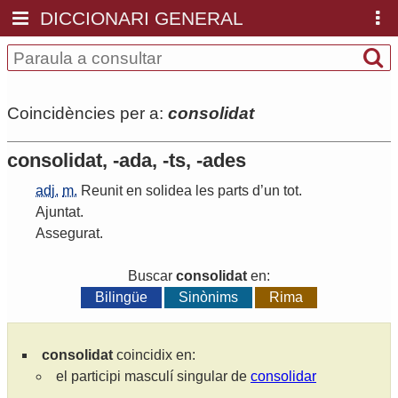
DICCIONARI GENERAL
Coincidències per a:
consolidat
consolidat, -ada, -ts, -ades
adj.
m.
Reunit
en
solidea
les
parts
d
’
un
tot
.
Ajuntat
.
Assegurat
.
Buscar
consolidat
en:
Bilingüe
Sinònims
Rima
consolidat
coincidix en:
el participi masculí singular de
consolidar