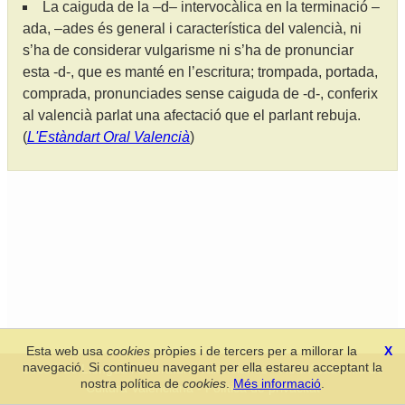
La caiguda de la –d– intervocàlica en la terminació –
ada, –ades és general i característica del valencià, ni
s’ha de considerar vulgarisme ni s’ha de pronunciar
esta -d-, que es manté en l’escritura; trompada, portada,
comprada, pronunciades sense caiguda de -d-, conferix
al valencià parlat una afectació que el parlant rebuja.
(
L'Estàndart Oral Valencià
)
Esta web usa
cookies
pròpies i de tercers per a millorar la
X
navegació. Si continueu navegant per ella estareu acceptant la
Secció de Llengua i Lliteratura Valencianes
-
Real Acadèmia de
nostra política de
cookies
.
Més informació
.
Cultura Valenciana
-
Política de privacitat