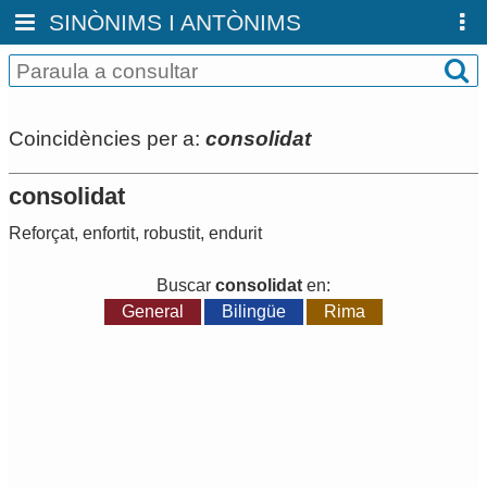
SINÒNIMS I ANTÒNIMS
Coincidències per a:
consolidat
consolidat
Reforçat
,
enfortit
,
robustit
,
endurit
Buscar
consolidat
en:
General
Bilingüe
Rima