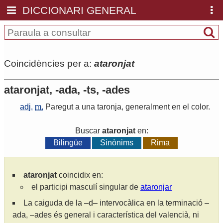
DICCIONARI GENERAL
Coincidències per a:
ataronjat
ataronjat, -ada, -ts, -ades
adj.
m.
Paregut
a
una
taronja
,
generalment
en
el
color
.
Buscar
ataronjat
en:
Bilingüe
Sinònims
Rima
ataronjat
coincidix en:
el participi masculí singular de
ataronjar
La caiguda de la –d– intervocàlica en la terminació –
ada, –ades és general i característica del valencià, ni