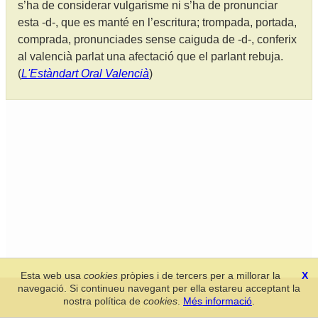
s’ha de considerar vulgarisme ni s’ha de pronunciar
esta -d-, que es manté en l’escritura; trompada, portada,
comprada, pronunciades sense caiguda de -d-, conferix
al valencià parlat una afectació que el parlant rebuja.
(
L'Estàndart Oral Valencià
)
Esta web usa
cookies
pròpies i de tercers per a millorar la
X
navegació. Si continueu navegant per ella estareu acceptant la
Secció de Llengua i Lliteratura Valencianes
-
Real Acadèmia de
nostra política de
cookies
.
Més informació
.
Cultura Valenciana
-
Política de privacitat