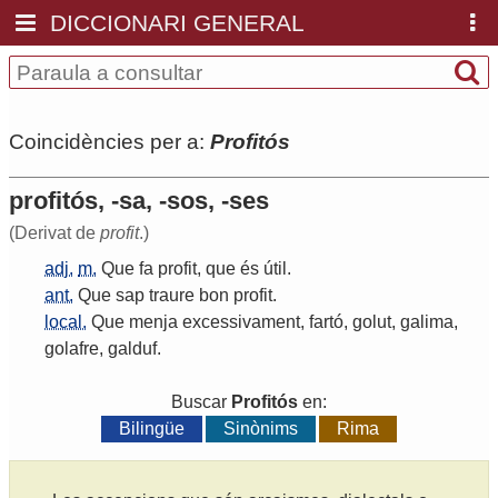
DICCIONARI GENERAL
Coincidències per a:
Profitós
profitós, -sa, -sos, -ses
(Derivat de
profit
.)
adj.
m.
Que
fa
profit
,
que
és
útil
.
ant.
Que
sap
traure
bon
profit
.
local.
Que
menja
excessivament
,
fartó
,
golut
,
galima
,
golafre
,
galduf
.
Buscar
Profitós
en:
Bilingüe
Sinònims
Rima