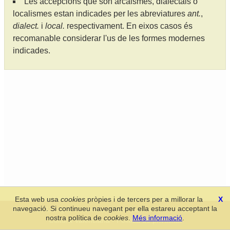
Les accepcions que són arcaismes, dialectals o
localismes estan indicades per les abreviatures
ant.
,
dialect.
i
local.
respectivament. En eixos casos és
recomanable considerar l'us de les formes modernes
indicades.
Esta web usa
cookies
pròpies i de tercers per a millorar la
X
navegació. Si continueu navegant per ella estareu acceptant la
Secció de Llengua i Lliteratura Valencianes
-
Real Acadèmia de
nostra política de
cookies
.
Més informació
.
Cultura Valenciana
-
Política de privacitat