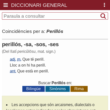
DICCIONARI GENERAL
Coincidències per a:
Perillós
perillós, -sa, -sos, -ses
(Del llatí
pericŭlōsu
, mat. sign.)
adj.
m.
Que
té
perill
.
Lloc
a
on
hi
ha
perill
.
ant.
Que
està
en
perill
.
Buscar
Perillós
en:
Bilingüe
Sinònims
Rima
Les accepcions que són arcaismes, dialectals o