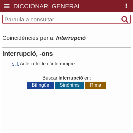
DICCIONARI GENERAL
Coincidències per a:
Interrupció
interrupció, -ons
s.
f.
Acte
i
efecte
d
’
interrompre
.
Buscar
Interrupció
en:
Bilingüe
Sinònims
Rima