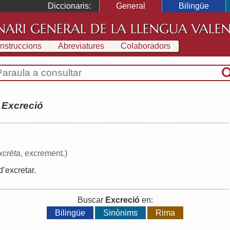
Diccionaris:
General
Bilingüe
NARI GENERAL DE LA LLENGUA VALE
Instruccions
Abreviatures
Colaboradors
:
Excreció
xcrēta
, excrement.)
d
’
excretar
.
Buscar
Excreció
en:
Bilingüe
Sinònims
Rima