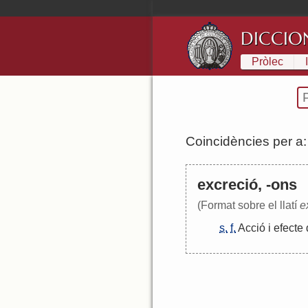
DICCIO
Pròlec
Coincidències per a
excreció, -ons
(Format sobre el llatí
e
s.
f.
Acció
i
efecte