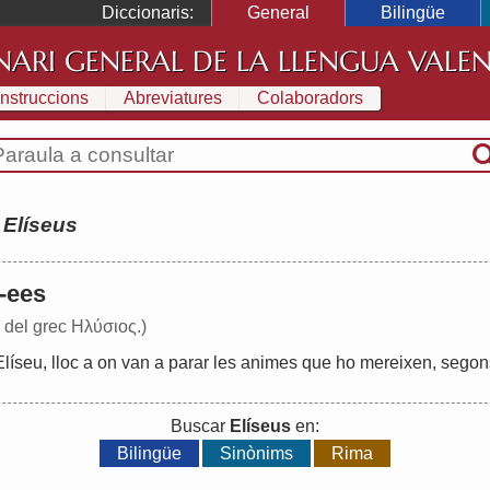
Diccionaris:
General
Bilingüe
NARI GENERAL DE LA LLENGUA VALE
Instruccions
Abreviatures
Colaboradors
:
Elíseus
 -ees
te del grec Ηλύσιος.)
Elíseu
,
lloc
a
on
van
a
parar
les
animes
que
ho
mereixen
,
segon
Buscar
Elíseus
en:
Bilingüe
Sinònims
Rima