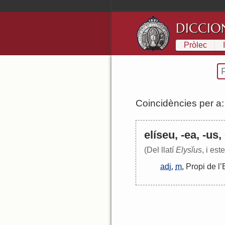
DICCIO
Pròlec
Coincidències per a
elíseu, -ea, -us,
(Del llatí
Elysĭus
, i es
adj.
m.
Propi
de
l
’