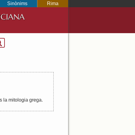
Sinònims
Rima
NCIANA
s
la
mitologia
grega
.