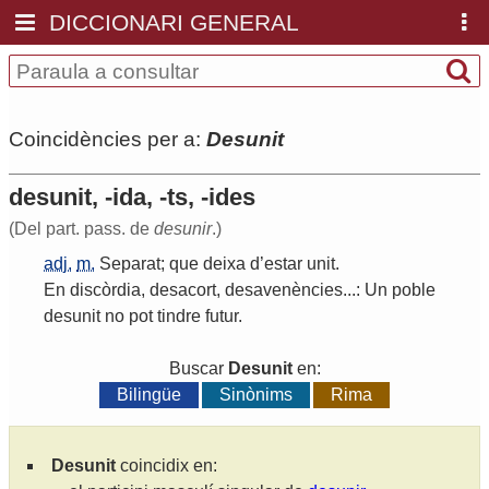
DICCIONARI GENERAL
Coincidències per a:
Desunit
desunit, -ida, -ts, -ides
(Del part. pass. de
desunir
.)
adj.
m.
Separat
;
que
deixa
d
’
estar
unit
.
En
discòrdia
,
desacort
,
desavenències
...:
Un
poble
desunit
no
pot
tindre
futur
.
Buscar
Desunit
en:
Bilingüe
Sinònims
Rima
Desunit
coincidix en: