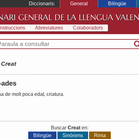
Diccionaris:
General
Bilingüe
NARI GENERAL DE LA LLENGUA VALE
Instruccions
Abreviatures
Colaboradors
:
Creat
 -ades
na
de
molt
poca
edat
,
criatura
.
Buscar
Creat
en:
Bilingüe
Sinònims
Rima