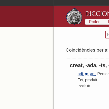
DICCIO
Pròlec
Coincidències per a
creat, -ada, -ts,
adj.
m.
ant.
Perso
Fet
,
produït
.
Instituït
.