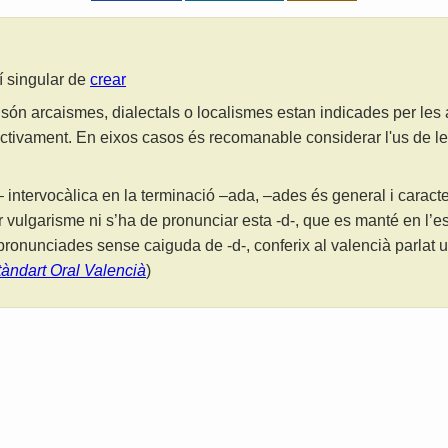
lí singular de
crear
són arcaismes, dialectals o localismes estan indicades per les
ctivament. En eixos casos és recomanable considerar l'us de 
 intervocàlica en la terminació –ada, –ades és general i caracter
r vulgarisme ni s’ha de pronunciar esta -d-, que es manté en l’es
ronunciades sense caiguda de -d-, conferix al valencià parlat u
tàndart Oral Valencià
)