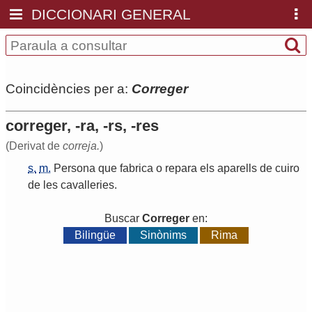
DICCIONARI GENERAL
Coincidències per a:
Correger
correger, -ra, -rs, -res
(Derivat de
correja.
)
s.
m.
Persona
que
fabrica
o
repara
els
aparells
de
cuiro
de
les
cavalleries
.
Buscar
Correger
en:
Bilingüe
Sinònims
Rima