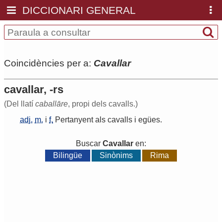
DICCIONARI GENERAL
Coincidències per a:
Cavallar
cavallar, -rs
(Del llatí
caballāre
, propi dels cavalls.)
adj.
m.
i
f.
Pertanyent
als
cavalls
i
egües
.
Buscar
Cavallar
en:
Bilingüe
Sinònims
Rima