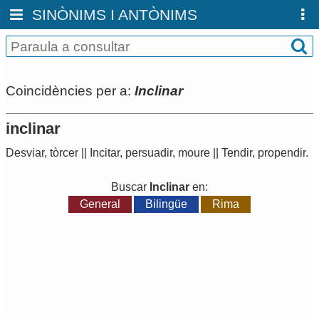
SINÒNIMS I ANTÒNIMS
Coincidències per a:
Inclinar
inclinar
Desviar
,
tòrcer
||
Incitar
,
persuadir
,
moure
||
Tendir
,
propendir
.
Buscar
Inclinar
en:
General
Bilingüe
Rima