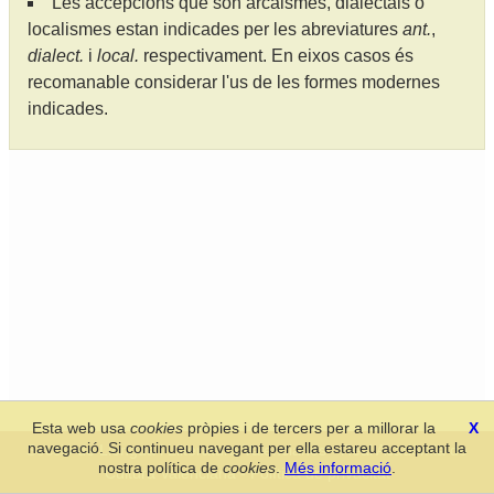
Les accepcions que són arcaismes, dialectals o
localismes estan indicades per les abreviatures
ant.
,
dialect.
i
local.
respectivament. En eixos casos és
recomanable considerar l'us de les formes modernes
indicades.
Esta web usa
cookies
pròpies i de tercers per a millorar la
X
navegació. Si continueu navegant per ella estareu acceptant la
Secció de Llengua i Lliteratura Valencianes
-
Real Acadèmia de
nostra política de
cookies
.
Més informació
.
Cultura Valenciana
-
Política de privacitat