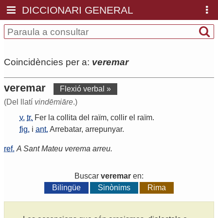
DICCIONARI GENERAL
Coincidències per a:
veremar
veremar
Flexió verbal »
(Del llatí
vindēmiāre
.)
v.
tr.
Fer
la
collita
del
raïm
,
collir
el
raïm
.
fig.
i
ant.
Arrebatar
,
arrepunyar
.
ref.
A Sant Mateu verema arreu.
Buscar
veremar
en:
Bilingüe
Sinònims
Rima