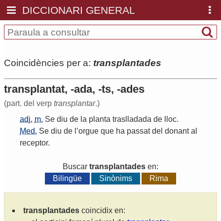
DICCIONARI GENERAL
Coincidències per a:
transplantades
transplantat, -ada, -ts, -ades
(part. del verp
transplantar
.)
adj.
m.
Se
diu
de
la
planta
traslladada
de
lloc
.
Med.
Se
diu
de
l
’
orgue
que
ha
passat
del
donant
al
receptor
.
Buscar
transplantades
en:
Bilingüe
Sinònims
Rima
transplantades
coincidix en: