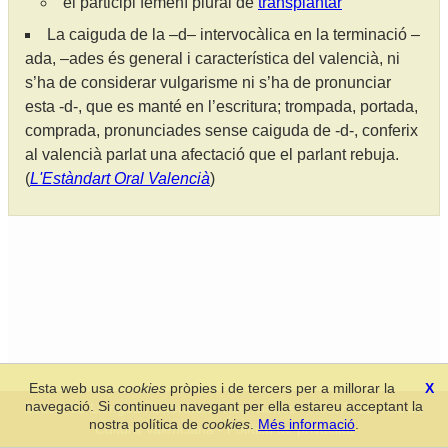
el participi femení plural de
transplantar
La caiguda de la –d– intervocàlica en la terminació –
ada, –ades és general i característica del valencià, ni
s’ha de considerar vulgarisme ni s’ha de pronunciar
esta -d-, que es manté en l’escritura; trompada, portada,
comprada, pronunciades sense caiguda de -d-, conferix
al valencià parlat una afectació que el parlant rebuja.
(
L'Estàndart Oral Valencià
)
Esta web usa
cookies
pròpies i de tercers per a millorar la
X
navegació. Si continueu navegant per ella estareu acceptant la
Secció de Llengua i Lliteratura Valencianes
-
Real Acadèmia de
nostra política de
cookies
.
Més informació
.
Cultura Valenciana
-
Política de privacitat